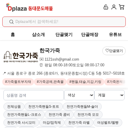
홈
샵소개
단골맺기
단골매장
유튜브
한국가죽
♡
단골맺기
✉️
1121ssh@gmail.com
평일 08:00-18:00토요일 08:00-17:00
⏰
📍
서울 종로구 종로 266 (종로6가, 동대문종합시장) C동 5층 5017~5018호
#가죽퀼트부자재
#가죽공예,판촉물
#핸들,태슬,지갑,키링
#가죽완제품
전체상품
천연가죽핸들S-토트
천연가죽핸들M-숄더
천연가죽핸들L-크로스
천연가죽 콤비
천연가죽 모모
천연가죽 사시꼬미
마감/접착제
천연가죽 라벨
여성벨트/멜빵