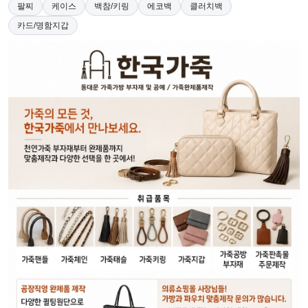
팔찌
케이스
백참/키링
에코백
클러치백
카드/명함지갑